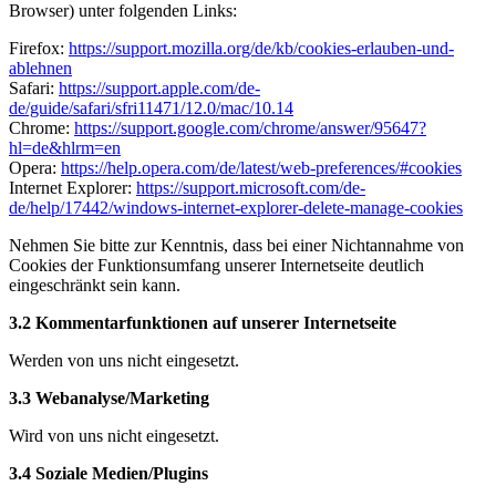
Browser) unter folgenden Links:
Firefox:
https://support.mozilla.org/de/kb/cookies-erlauben-und-
ablehnen
Safari:
https://support.apple.com/de-
de/guide/safari/sfri11471/12.0/mac/10.14
Chrome:
https://support.google.com/chrome/answer/95647?
hl=de&hlrm=en
Opera:
https://help.opera.com/de/latest/web-preferences/#cookies
Internet Explorer:
https://support.microsoft.com/de-
de/help/17442/windows-internet-explorer-delete-manage-cookies
Nehmen Sie bitte zur Kenntnis, dass bei einer Nichtannahme von
Cookies der Funktionsumfang unserer Internetseite deutlich
eingeschränkt sein kann.
3.2 Kommentarfunktionen auf unserer Internetseite
Werden von uns nicht eingesetzt.
3.3 Webanalyse/Marketing
Wird von uns nicht eingesetzt.
3.4 Soziale Medien/Plugins