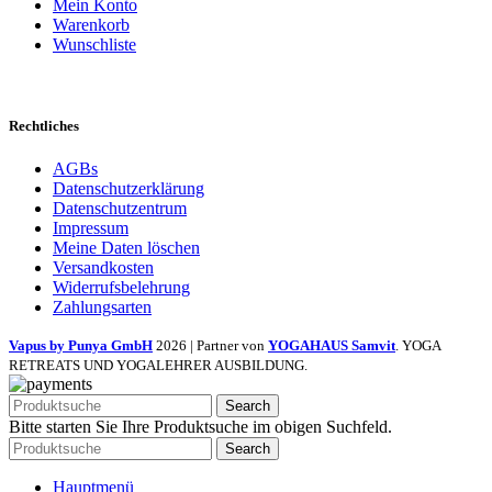
Mein Konto
Warenkorb
Wunschliste
Rechtliches
AGBs
Datenschutzerklärung
Datenschutzentrum
Impressum
Meine Daten löschen
Versandkosten
Widerrufsbelehrung
Zahlungsarten
Vapus by Punya GmbH
2026 | Partner von
YOGAHAUS Samvit
. YOGA
RETREATS UND YOGALEHRER AUSBILDUNG.
Search
Bitte starten Sie Ihre Produktsuche im obigen Suchfeld.
Search
Hauptmenü