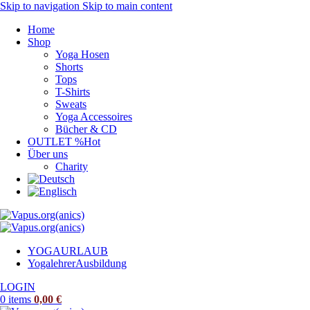
Skip to navigation
Skip to main content
Home
Shop
Yoga Hosen
Shorts
Tops
T-Shirts
Sweats
Yoga Accessoires
Bücher & CD
OUTLET %
Hot
Über uns
Charity
YOGAURLAUB
Yogalehrer
Ausbildung
LOGIN
0
items
0,00
€