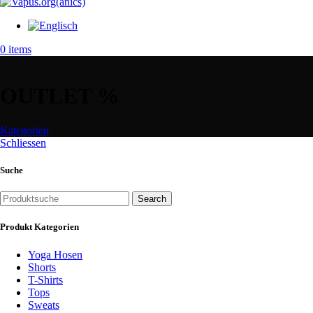
0
items
OUTLET %
Kategorien
Schliessen
Suche
Search
Produkt Kategorien
Yoga Hosen
Shorts
T-Shirts
Tops
Sweats