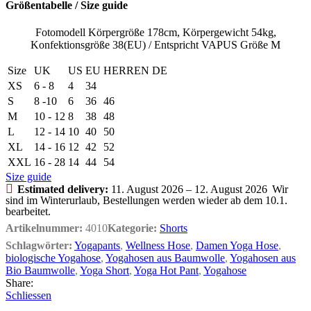
Größentabelle / Size guide
Fotomodell Körpergröße 178cm, Körpergewicht 54kg,
Konfektionsgröße 38(EU) / Entspricht VAPUS Größe M
Size
UK
US
EU
HERREN DE
XS
6 - 8
4
34
S
8 -10
6
36
46
M
10 - 12
8
38
48
L
12 - 14
10
40
50
XL
14 - 16
12
42
52
XXL
16 - 28
14
44
54
Size guide
Estimated delivery:
11. August 2026 – 12. August 2026
Wir
sind im Winterurlaub, Bestellungen werden wieder ab dem 10.1.
bearbeitet.
Artikelnummer:
4010
Kategorie:
Shorts
Schlagwörter:
Yogapants
,
Wellness Hose
,
Damen Yoga Hose
,
biologische Yogahose
,
Yogahosen aus Baumwolle
,
Yogahosen aus
Bio Baumwolle
,
Yoga Short
,
Yoga Hot Pant
,
Yogahose
Share:
Schliessen