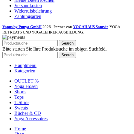
Meine Daten löschen
Versandkosten
Widerrufsbelehrung
Zahlungsarten
Vapus by Punya GmbH
2026 | Partner von
YOGAHAUS Samvit
. YOGA
RETREATS UND YOGALEHRER AUSBILDUNG.
Search
Bitte starten Sie Ihre Produktsuche im obigen Suchfeld.
Search
Hauptmenü
Kategorien
OUTLET %
Yoga Hosen
Shorts
Tops
T-Shirts
Sweats
Bücher & CD
Yoga Accessoires
Home