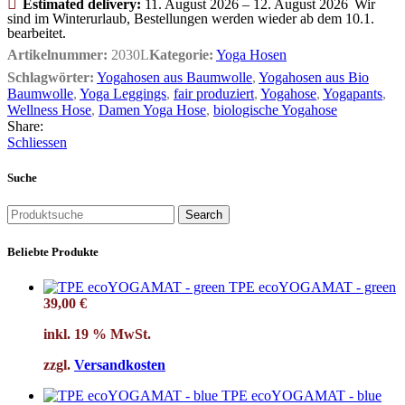
Estimated delivery:
11. August 2026 – 12. August 2026
Wir
sind im Winterurlaub, Bestellungen werden wieder ab dem 10.1.
bearbeitet.
Artikelnummer:
2030L
Kategorie:
Yoga Hosen
Schlagwörter:
Yogahosen aus Baumwolle
,
Yogahosen aus Bio
Baumwolle
,
Yoga Leggings
,
fair produziert
,
Yogahose
,
Yogapants
,
Wellness Hose
,
Damen Yoga Hose
,
biologische Yogahose
Share:
Schliessen
Suche
Search
Beliebte Produkte
TPE ecoYOGAMAT - green
39,00
€
inkl. 19 % MwSt.
zzgl.
Versandkosten
TPE ecoYOGAMAT - blue