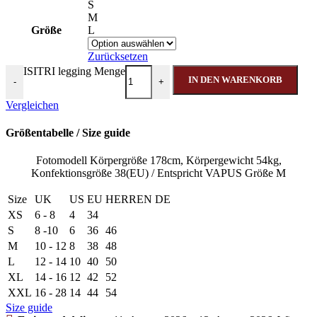
S
M
Größe
L
Zurücksetzen
ISITRI legging Menge
IN DEN WARENKORB
-
+
Vergleichen
Größentabelle / Size guide
Fotomodell Körpergröße 178cm, Körpergewicht 54kg,
Konfektionsgröße 38(EU) / Entspricht VAPUS Größe M
Size
UK
US
EU
HERREN DE
XS
6 - 8
4
34
S
8 -10
6
36
46
M
10 - 12
8
38
48
L
12 - 14
10
40
50
XL
14 - 16
12
42
52
XXL
16 - 28
14
44
54
Size guide