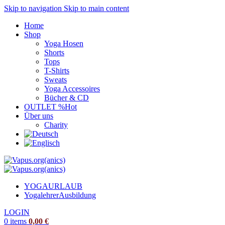
Skip to navigation
Skip to main content
Home
Shop
Yoga Hosen
Shorts
Tops
T-Shirts
Sweats
Yoga Accessoires
Bücher & CD
OUTLET %
Hot
Über uns
Charity
YOGAURLAUB
Yogalehrer
Ausbildung
LOGIN
0
items
0,00
€