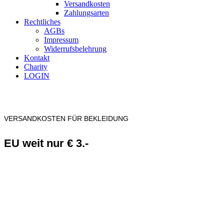
Versandkosten
Zahlungsarten
Rechtliches
AGBs
Impressum
Widerrufsbelehrung
Kontakt
Charity
LOGIN
VERSANDKOSTEN FÜR BEKLEIDUNG
EU weit nur € 3.-
JETZT EINKAUFEN
Warenkorb
Schliessen
Anmelden
Schliessen
Noch nicht registriert?