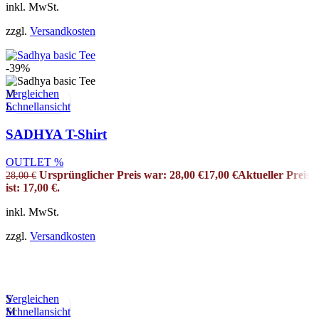
inkl. MwSt.
zzgl.
Versandkosten
-39%
Vergleichen
M
Schnellansicht
L
SADHYA T-Shirt
OUTLET %
Ursprünglicher Preis war: 28,00 €
17,00
€
Aktueller Preis
28,00
€
ist: 17,00 €.
inkl. MwSt.
zzgl.
Versandkosten
Vergleichen
S
Schnellansicht
M