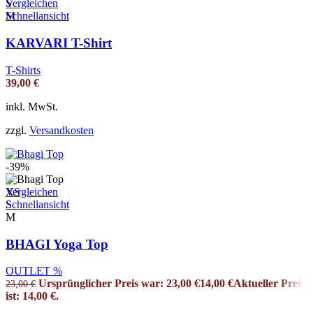
Vergleichen
S
Schnellansicht
M
KARVARI T-Shirt
T-Shirts
39,00
€
inkl. MwSt.
zzgl.
Versandkosten
-39%
Vergleichen
XS
Schnellansicht
S
M
BHAGI Yoga Top
OUTLET %
Ursprünglicher Preis war: 23,00 €
14,00
€
Aktueller Preis
23,00
€
ist: 14,00 €.