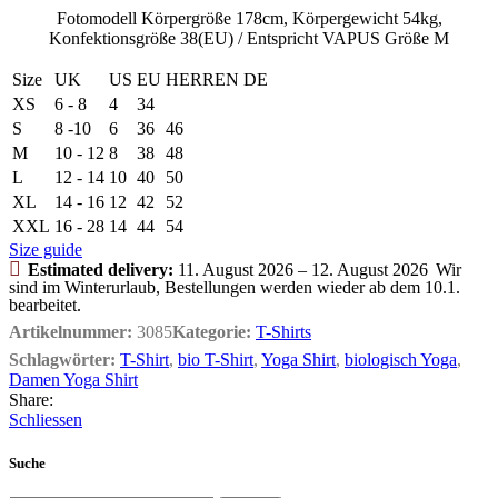
Fotomodell Körpergröße 178cm, Körpergewicht 54kg,
Konfektionsgröße 38(EU) / Entspricht VAPUS Größe M
Size
UK
US
EU
HERREN DE
XS
6 - 8
4
34
S
8 -10
6
36
46
M
10 - 12
8
38
48
L
12 - 14
10
40
50
XL
14 - 16
12
42
52
XXL
16 - 28
14
44
54
Size guide
Estimated delivery:
11. August 2026 – 12. August 2026
Wir
sind im Winterurlaub, Bestellungen werden wieder ab dem 10.1.
bearbeitet.
Artikelnummer:
3085
Kategorie:
T-Shirts
Schlagwörter:
T-Shirt
,
bio T-Shirt
,
Yoga Shirt
,
biologisch Yoga
,
Damen Yoga Shirt
Share:
Schliessen
Suche