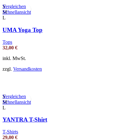
Vergleichen
S
Schnellansicht
M
L
UMA Yoga Top
Tops
32,00
€
inkl. MwSt.
zzgl.
Versandkosten
Vergleichen
S
Schnellansicht
M
L
YANTRA T-Shirt
T-Shirts
29,00
€