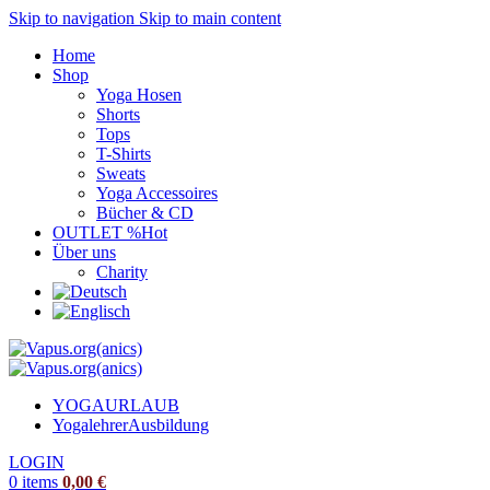
Skip to navigation
Skip to main content
Home
Shop
Yoga Hosen
Shorts
Tops
T-Shirts
Sweats
Yoga Accessoires
Bücher & CD
OUTLET %
Hot
Über uns
Charity
YOGAURLAUB
Yogalehrer
Ausbildung
LOGIN
0
items
0,00
€