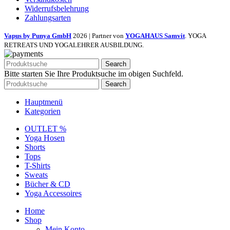
Widerrufsbelehrung
Zahlungsarten
Vapus by Punya GmbH
2026 | Partner von
YOGAHAUS Samvit
. YOGA
RETREATS UND YOGALEHRER AUSBILDUNG.
Search
Bitte starten Sie Ihre Produktsuche im obigen Suchfeld.
Search
Hauptmenü
Kategorien
OUTLET %
Yoga Hosen
Shorts
Tops
T-Shirts
Sweats
Bücher & CD
Yoga Accessoires
Home
Shop
Mein Konto