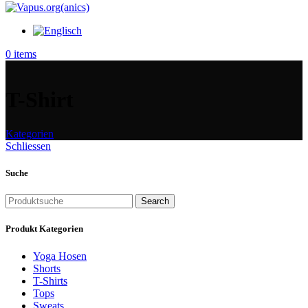
0
items
T-Shirt
Kategorien
Schliessen
Suche
Search
Produkt Kategorien
Yoga Hosen
Shorts
T-Shirts
Tops
Sweats