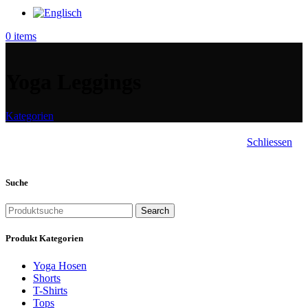
0
items
Yoga Leggings
Kategorien
Schliessen
Suche
Search
Produkt Kategorien
Yoga Hosen
Shorts
T-Shirts
Tops