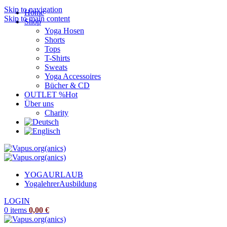
Skip to navigation
Home
Skip to main content
Shop
Yoga Hosen
Shorts
Tops
T-Shirts
Sweats
Yoga Accessoires
Bücher & CD
OUTLET %
Hot
Über uns
Charity
YOGAURLAUB
Yogalehrer
Ausbildung
LOGIN
0
items
0,00
€