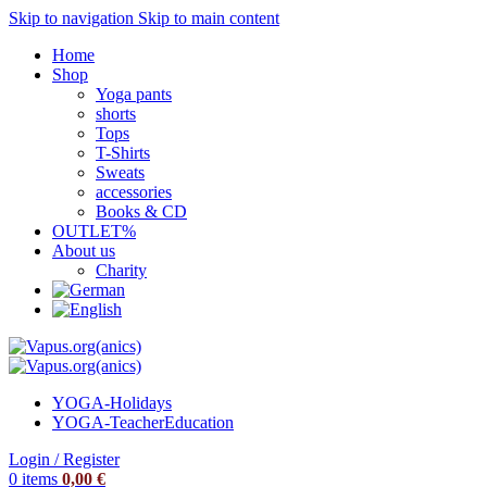
Skip to navigation
Skip to main content
Home
Shop
Yoga pants
shorts
Tops
T-Shirts
Sweats
accessories
Books & CD
OUTLET%
About us
Charity
YOGA-Holidays
YOGA-Teacher
Education
Login / Register
0
items
0,00
€