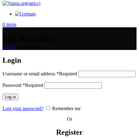
0
items
My Account
Home
/
My Account
Login
Username or email address
*
Required
Password
*
Required
Log in
Lost your password?
Remember me
Or
Register