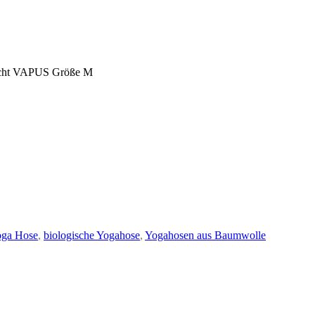
richt VAPUS Größe M
ga Hose
,
biologische Yogahose
,
Yogahosen aus Baumwolle