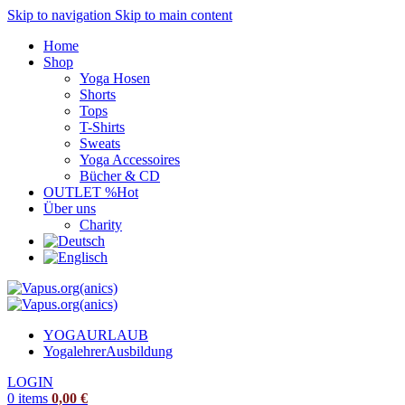
Skip to navigation
Skip to main content
Home
Shop
Yoga Hosen
Shorts
Tops
T-Shirts
Sweats
Yoga Accessoires
Bücher & CD
OUTLET %
Hot
Über uns
Charity
YOGAURLAUB
Yogalehrer
Ausbildung
LOGIN
0
items
0,00
€