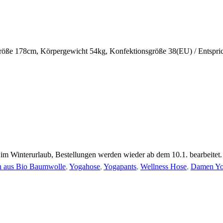
röße 178cm, Körpergewicht 54kg, Konfektionsgröße 38(EU) / Entsp
 im Winterurlaub, Bestellungen werden wieder ab dem 10.1. bearbeitet.
 aus Bio Baumwolle
,
Yogahose
,
Yogapants
,
Wellness Hose
,
Damen Yo