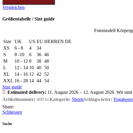
Vergleichen
Größentabelle / Size guide
Fotomodell Körperg
Size
UK
US
EU
HERREN DE
XS
6 - 8
4
34
S
8 -10
6
36
46
M
10 - 12
8
38
48
L
12 - 14
10
40
50
XL
14 - 16
12
42
52
XXL
16 - 28
14
44
54
Size guide
Estimated delivery:
11. August 2026 – 12. August 2026
Wir sind
Artikelnummer:
4003w
Kategorie:
Shorts
Schlagwörter:
Yogahosen
Share:
Schliessen
Suche