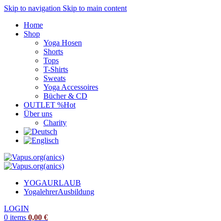
Skip to navigation
Skip to main content
Home
Shop
Yoga Hosen
Shorts
Tops
T-Shirts
Sweats
Yoga Accessoires
Bücher & CD
OUTLET %
Hot
Über uns
Charity
YOGAURLAUB
Yogalehrer
Ausbildung
LOGIN
0
items
0,00
€